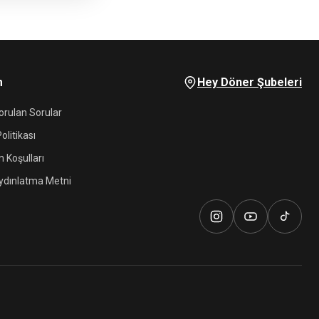
m
Hey Döner Şubeleri
orulan Sorular
Politikası
m Koşulları
ydınlatma Metni