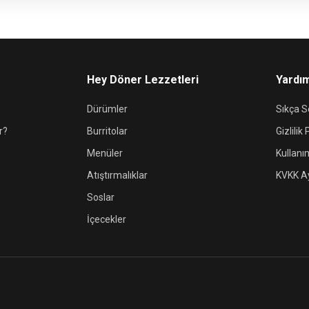
Hey Döner Lezzetleri
Yardı
Dürümler
Sıkça S
r?
Burritolar
Gizlilik 
Menüler
Kullanı
Atıştırmalıklar
KVKK A
Soslar
İçecekler