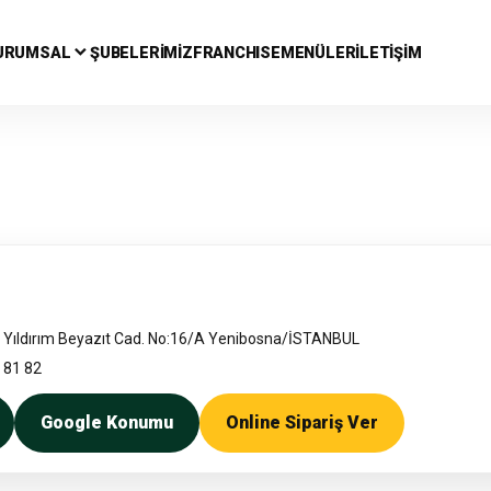
URUMSAL
ŞUBELERİMİZ
FRANCHISE
MENÜLER
İLETİŞİM
 Yıldırım Beyazıt Cad. No:16/A Yenibosna/İSTANBUL
 81 82
Google Konumu
Online Sipariş Ver